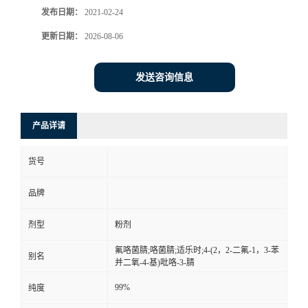
发布日期：
2021-02-24
更新日期：
2026-08-06
发送咨询信息
产品详请
货号
品牌
剂型
粉剂
氟咯菌腈;咯菌腈;适乐时;4-(2，2-二氟-1，3-苯
别名
并二氧-4-基)吡咯-3-腈
99%
纯度