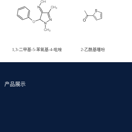
1,3-二甲基-5-苯氧基-4-吡唑
2-乙酰基噻吩
甲醛肟
产品展示