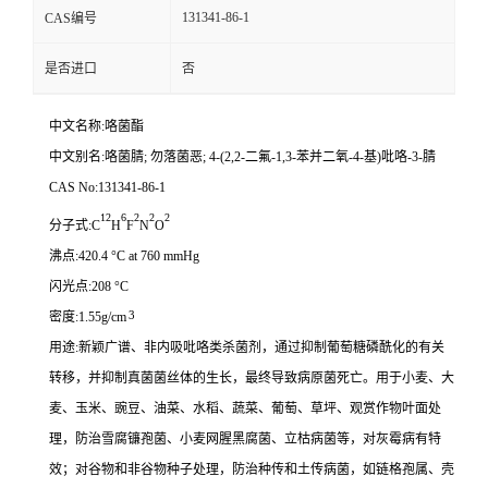
131341-86-1
CAS编号
是否进口
否
中文名称:咯菌酯
中文别名:咯菌腈; 勿落菌恶; 4-(2,2-二氟-1,3-苯并二氧-4-基)吡咯-3-腈
CAS No:131341-86-1
12
6
2
2
2
分子式:C
H
F
N
O
沸点:420.4 °C at 760 mmHg
闪光点:208 °C
3
密度:1.55g/cm
用途:新颖广谱、非内吸吡咯类杀菌剂，通过抑制葡萄糖磷酰化的有关
转移，并抑制真菌菌丝体的生长，最终导致病原菌死亡。用于小麦、大
麦、玉米、豌豆、油菜、水稻、蔬菜、葡萄、草坪、观赏作物叶面处
理，防治雪腐镰孢菌、小麦网腥黑腐菌、立枯病菌等，对灰霉病有特
效；对谷物和非谷物种子处理，防治种传和土传病菌，如链格孢属、壳