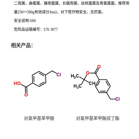
二孢属、曲霉属、镰孢菌属、长蠕孢属、丝核菌属及青霉属菌。推荐用
量250～500g有效成分/hm2。对下茬作物安全、无药害。
安全说明:S60
危险品运输编号：UN 3077
相关产品：
对氯甲基苯甲酸
对氯甲基苯甲酸叔丁酯