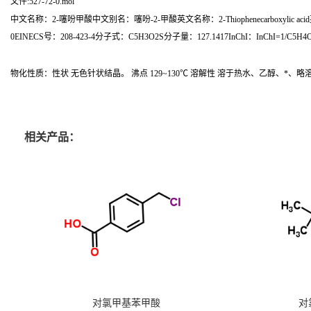
文件:527-72-0.mol
中文名称：2-噻吩甲酸中文别名：噻吩-2-甲酸英文名称：2-Thiophenecarboxylic acid英文别名：2-Thenoic 
0EINECS号：208-423-4分子式：C5H3O2S分子量：127.1417InChI：InChI=1/C5H4O2S
物化性质：性状 无色针状结晶。 沸点 129~130℃ 溶解性 溶于热水、乙醇、
相关产品：
对氯甲基苯甲酸
对