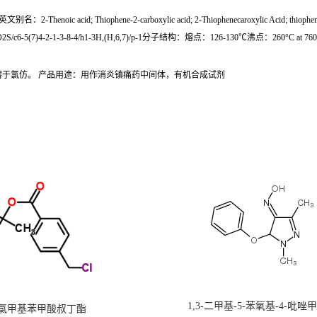
acid; Thiophene-2-carboxylic acid; 2-Thiophenecaroxylic Acid; thiophene
/c6-5(7)4-2-1-3-8-4/h1-3H,(H,6,7)/p-1分子结构：熔点：126-130℃沸点：260°C at 7
*、略溶于氯仿。 产品用途：用作消炎镇痛药中间体，有机合成试剂
1,3-二甲基-5-苯氧基-4-吡唑
氯甲基苯甲酸叔丁酯