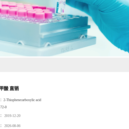
-甲酸 直销
：
2-Thiophenecarboxylic acid
-72-0
：
2019-12-20
：
2026-08-06