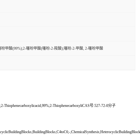
噻吩甲酸(99%);2-噻吩甲酸(噻吩-2-羧酸);噻吩-2-甲酸, 2-噻吩甲酸
98%;2-Thiophenecarboxylicacid,99%;2-ThiophenecarboxyliCAS号:527-72-0分子
yclicBuildingBlocks;BuildingBlocks;C4toC6;-;ChemicalSynthesis;HeterocyclicBuildingBloc