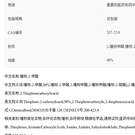
用途
重要的医药农药
包装规格
见包装
527-72-0
CAS编号
别名
2-噻吩甲酸;噻吩-2
99%
纯度
中文名称:噻吩-2-甲酸
中文同义词:噻吩-2-甲酸,99%;噻吩-2-甲酸,2-噻吩甲酸;2-噻吩甲酸(噻吩-2-羧酸);2-
英文名称:2-Thiophenecarboxylicacid
英文同义词:Thiophene-2-carboxylicacid,99%;2-Thiophenecarboxylic;2-thiophenezoicacid;
式:CChemicalbook5H4O2S分子量:128.15EINECS号:208-423-4
相关类别:噻吩类化合物;杂环化合物;噻吩;杂环砌块;精细化学品;通用试剂;医药中间
体-;Thiophenes;AromaticCarboxylicAcids,Amides,Anilides,Anhydrides&Salts;Thiophene&B