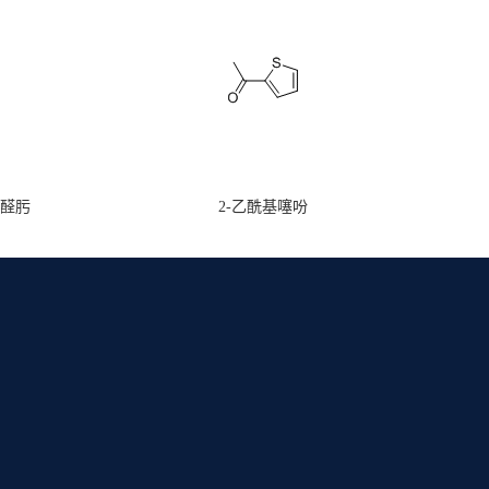
甲醛肟
2-乙酰基噻吩