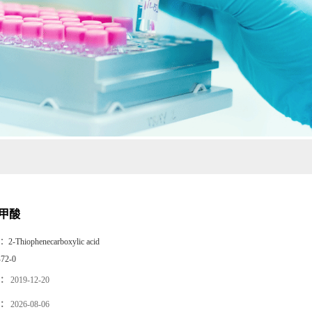
-甲酸
：
2-Thiophenecarboxylic acid
-72-0
：
2019-12-20
：
2026-08-06