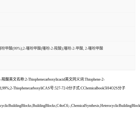
噻吩甲酸(99%);2-噻吩甲酸(噻吩-2-羧酸);噻吩-2-甲酸, 2-噻吩甲酸
2-Thiophenecarboxylicacid英文同义词:Thiophene-2-
boxylicacid,99%;2-ThiophenecarboxyliCAS号:527-72-0分子式:CChemicalbook5H4O2S分子
yclicBuildingBlocks;BuildingBlocks;C4toC6;-;ChemicalSynthesis;HeterocyclicBuildingBloc