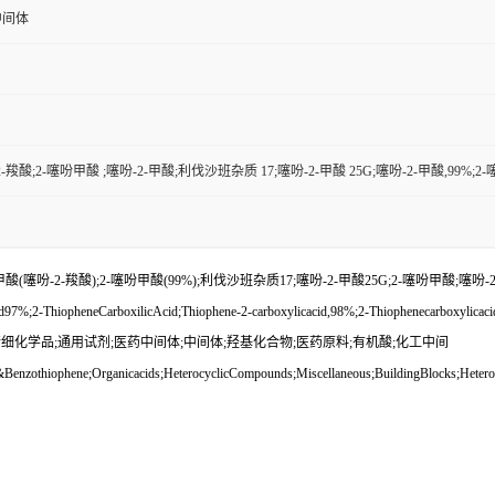
中间体
-羧酸;2-噻吩甲酸 ;噻吩-2-甲酸;利伐沙班杂质 17;噻吩-2-甲酸 25G;噻吩-2-甲酸,99%;2-
2-羧酸);2-噻吩甲酸(99%);利伐沙班杂质17;噻吩-2-甲酸25G;2-噻吩甲酸;噻吩-2-羧酸英文名称:
ylicacid97%;2-ThiopheneCarboxilicAcid;Thiophene-2-carboxylicacid,98%;2-Thiophenecar
杂环砌块;精细化学品;通用试剂;医药中间体;中间体;羟基化合物;医药原料;有机酸;化工中间
enzothiophene;Organicacids;HeterocyclicCompounds;Miscellaneous;BuildingBlocks;Heteroc