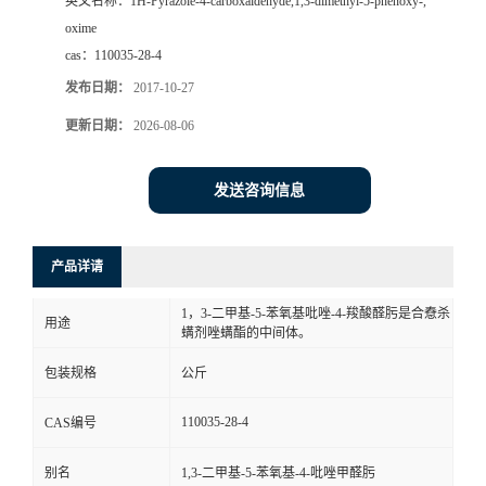
英文名称：
1H-Pyrazole-4-carboxaldehyde,1,3-dimethyl-5-phenoxy-,
oxime
cas：
110035-28-4
发布日期：
2017-10-27
更新日期：
2026-08-06
发送咨询信息
产品详请
1，3-二甲基-5-苯氧基吡唑-4-羧酸醛肟是合憃杀
用途
螨剂唑螨酯的中间体。
包装规格
公斤
110035-28-4
CAS编号
别名
1,3-二甲基-5-苯氧基-4-吡唑甲醛肟