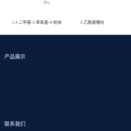
1,3-二甲基-5-苯氧基-4-吡唑
2-乙酰基噻吩
甲醛肟
产品展示
联系我们