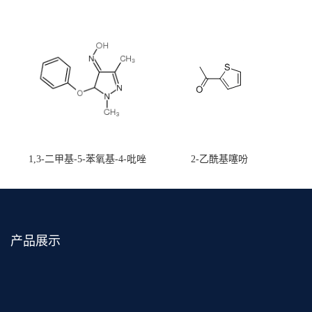
1,3-二甲基-5-苯氧基-4-吡唑
2-乙酰基噻吩
甲醛肟
产品展示