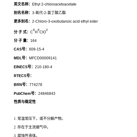
英文名称：
Ethyl 2-chloroacetoacetate
别名名称：
3-氧代-2-氯丁酸乙酯
更多别名：
2-Chloro-3-oxobutanoic acid ethyl ester
6
9
3
分 子 式：
C
H
ClO
分 子 量：
164
CAS号：
609-15-4
MDL号：
MFCD00009141
EINECS号：
210-180-4
RTECS号：
BRN号：
774278
PubChem号：
24846843
性质与稳定性
1. 常温常压下，或不分解产物。
2. 存在于主流烟气中。
3. 腐蚀性液体。