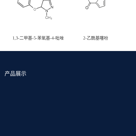
1,3-二甲基-5-苯氧基-4-吡唑
2-乙酰基噻吩
甲醛肟
产品展示