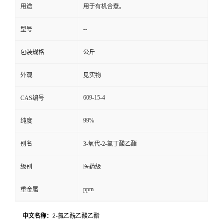
用途
用于有机合憃。
--
型号
包装规格
公斤
外观
见实物
609-15-4
CAS编号
99%
纯度
别名
3-氧代-2-氯丁酸乙酯
级别
医药级
ppm
重金属
中文名称：
2-氯乙酰乙酸乙酯