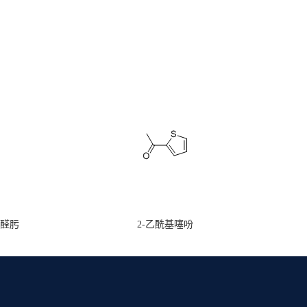
甲醛肟
2-乙酰基噻吩