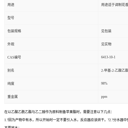
用途
用途适于调制花
型号
包装规格
见包装
外观
见实物
6413-10-1
CAS编号
别名
2-甲基-2-乙酸乙酯
98%
纯度
ppm
重金属
在以乙酸乙酰乙酯与乙二醇作为原料制备苹果酯时，需要注意以下几点：
1.?因为产物中有水，所以开始时一定不要引入水，反应器应该烘干。?2.?分水