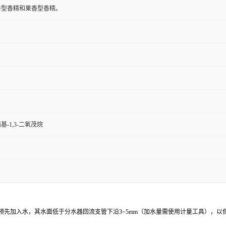
香型香精和果香型香精。
基-1,3-二氧茂烷
器中预先加入水，其水面低于分水器回流支管下沿3~5mm（加水量需使用计量工具）