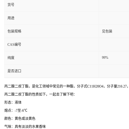
货号
用途
包装规格
见包装
CAS编号
99%
纯度
是否进口
丙二酸二叔丁酯，是化工领域中常见的一种酯，分子式C11H20O4，分子量216.27，
丙二酸二叔丁酯的性质如下，一起去了解下吧：
形态：液体
熔点：-7至-6℃
颜色：黄色或淡黄色
气味：具有淡淡的水果香味