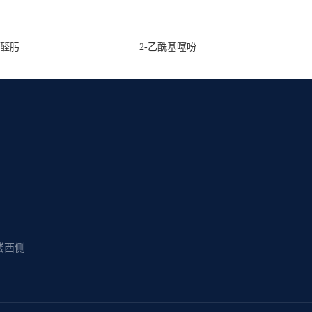
甲醛肟
2-乙酰基噻吩
楼西侧