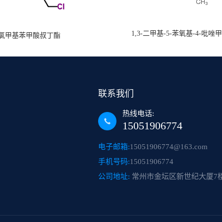
1,3-二甲基-5-苯氧基-4-吡唑
氯甲基苯甲酸叔丁酯
联系我们
热线电话:
15051906774
电子邮箱:
15051906774@163.com
手机号码:
15051906774
公司地址:
常州市金坛区新世纪大厦7