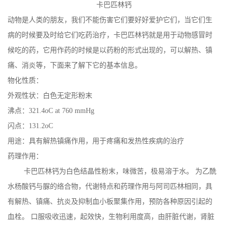
在线留言
卡巴匹林钙
动物是人类的朋友，我们不能伤害它们要好好爱护它们，当它们生
病的时候要及时给它们吃药治疗，卡巴匹林钙就是用于动物感冒时
候吃的药，它用作药的时候是以药粉的形式出现的，可以解热、镇
痛、消炎等，下面来了解下它的基本信息。
物化性质：
外观性状：白色无定形粉末
沸点：321.4oC at 760 mmHg
闪点：131.2oC
用途：具有解热镇痛作用，用于疼痛和发热性疾病的治疗
药理作用：
卡巴匹林钙为白色结晶性粉末，味微苦，极易溶于水。 为乙酰
水杨酸钙与脲的络合物，代谢特点和药理作用与阿司匹林相同，具
有解热、镇痛、抗炎及抑制血小板聚集作用，预防各种原因引起的
血栓。 口服吸收迅速，起效快，生物利用度高，由肝脏代谢，肾脏