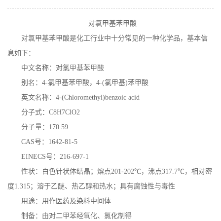
在线留言
对氯甲基苯甲酸
对氯甲基苯甲酸是化工行业中十分常见的一种化学品，基本信
息如下：
中文名称：对氯甲基苯甲酸
别名：
4-
氯甲基苯甲酸，
4-(
氯甲基
)
苯甲酸
英文名称：
4-(Chloromethyl)benzoic acid
分子式：
C8H7ClO2
分子量：
170.59
CAS
号：
1642-81-5
EINECS
号：
216-697-1
性状：白色针状体结晶；熔点
201-202
℃
，沸点
317.7
℃
，相对密
度
1.315
；溶于乙醚、热乙醇和热水；具有腐蚀性与毒性
用途：用作医药及染料中间体
制备：由对二甲苯经氧化、氯化制得