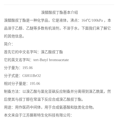
在线留言
溴醋酸叔丁酯基本介绍
溴醋酸叔丁酯是一种化学品，它是液体，沸点：164℃/100kPa ，本
品溶于乙醇、乙醚等多数有机溶剂，不溶于水，下面我们来了解它
的其他信息。
简介：
首先它的中文名字叫：溴乙酸叔丁酯
它的英文名字叫：tert-Butyl bromoacetate
分子量为：195.06
分子式是：C6H11BrO2
相对分子量是：195.06
制备方法：以溴乙酸与氯化亚砜反应制备并分离得到溴乙酰氯，然
后使其与叔丁醇在常温下反应合成溴乙酸叔丁酯。
用途：用作医药中间体，用于合成氨基酸和肽类化合物。
本文来自于江苏磐斯特生化科技有限公司：