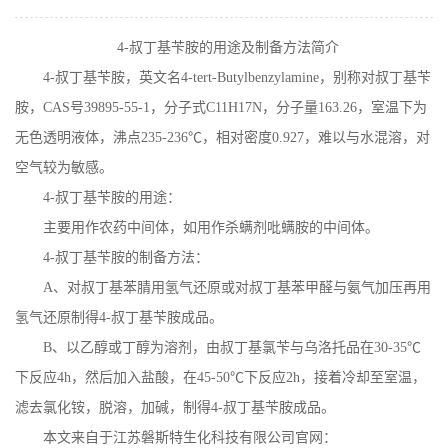
在线留言
4-
叔丁基苄胺的用途及制备方法简介
4-
叔丁基苄胺，英文名
4-tert-Butylbenzylamine
，别称对叔丁基苄
胺，
CAS
号
39895-55-1
，分子式
C11H17N
，分子量
163.26
，室温下为
无色透明液体，沸点
235-236
℃，相对密度
0.927
，难以与水混溶，对
空气较为敏感。
4-
叔丁基苄胺的用途：
主要用作农药中间体，如用作杀螨剂吡螨胺的中间体。
4-
叔丁基苄胺的制备方法：
A
、对叔丁基苯腈用氢气还原或对叔丁基苯甲醛与氨气加压再用
氢气还原制得
4-
叔丁基苄胺成品。
B
、以乙醇或丁醇为溶剂，由叔丁基氯苄与乌洛托品在
30-35
℃
下反应
4h
，然后加入盐酸，在
45-50
℃下反应
2h
，接着冷却至室温，
滤去氯化铵，脱溶，加碱，制得
4-
叔丁基苄胺成品。
本文来自于江苏磐斯特生化科技有限公司官网：