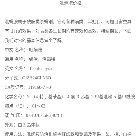
在线留言
吡螨胺价格
吡螨胺属于酰胺类杀螨剂，它对各种瞒类、半翅目、同翅目害虫具
有很好的效果，对瞒类各生长期均有速效和高效，持续期长，下面
我们对它的基本信息做个了解。
中文 名称： 吡螨胺
通用 名称： 统治、治螨特
英文 名称： Tebufenpyrad
分子式：C18H24CLN3O
CA登记号：119168-77-3
化学名称：N-（4-特丁基苄基）-4-氯-3-乙基-1-甲基吡唑-5-基甲酰胺
熔点（℃）： 61～62
蒸 气 压： 0.010787mPa(40℃)
外观：白色晶体状
使用方法：吡螨胺防治柑橘树红蜘蛛和锈螨及苹果、梨、桃、山楂