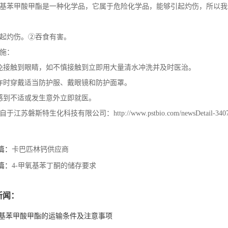
基苯甲酸甲酯是一种化学品，它属于危险化学品，能够引起灼伤，所以我
起灼伤。②吞食有害。
施：
免接触到眼睛，如不慎接触到立即用大量清水冲洗并及时医治。
作时穿戴适当防护服、戴眼镜和防护面罩。
感到不适或发生意外立即就医。
江苏磐斯特生化科技有限公司：http://www.pstbio.com/newsDetail-34078
篇：
卡巴匹林钙供应商
篇：
4-甲氧基苯丁酮的储存要求
新闻：
甲基苯甲酸甲酯的运输条件及注意事项