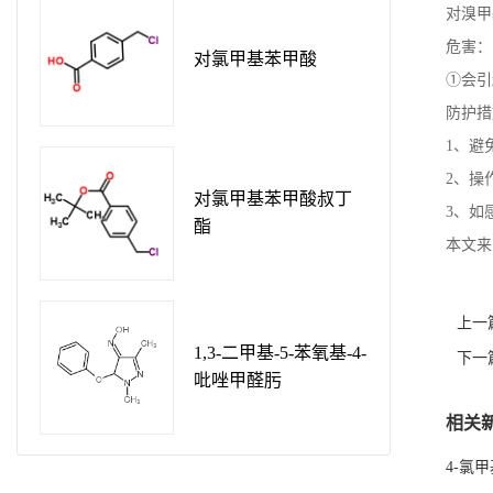
对溴甲
危害：
对氯甲基苯甲酸
①会引
防护措
1、避
2、操
对氯甲基苯甲酸叔丁
3、如
酯
本文来自于
上一
1,3-二甲基-5-苯氧基-4-
下一
吡唑甲醛肟
相关
4-氯