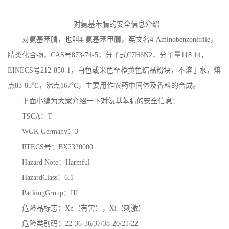
在线留言
对氨基苯腈的安全信息介绍
对氨基苯腈，也叫
4-
氨基苯甲腈，英文名
4-Aminobenzonitrile
，
腈类化合物，
CAS
号
873-74-5
，分子式
C7H6N2
，分子量
118.14
，
EINECS
号
212-850-1
，白色或米色至橙黄色结晶粉块，不溶于水，熔
点
83-85
℃，沸点
167
℃，主要用作农药中间体及香料的合成。
下面小编为大家介绍一下对氨基苯腈的安全信息：
TSCA
：
T
WGK Germany
：
3
RTECS
号：
BX2320000
Hazard Note
：
Harmful
HazardClass
：
6.1
PackingGroup
：
III
危险品标志：
Xn
（有害），
Xi
（刺激）
危险类别码：
22-36-36/37/38-20/21/22