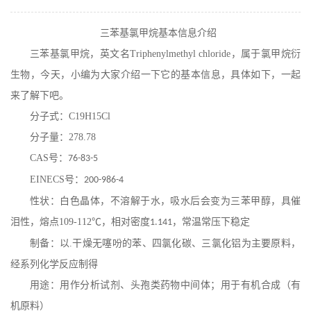
在线留言
三苯基氯甲烷基本信息介绍
三苯基氯甲烷
，
英文名
Triphenylmethyl chloride
，属于
氯甲烷
衍
生物，今天，小编为大家介绍一下它的基本信息，具体如下，一起
来了解下吧。
分子式：
C19H15Cl
分子量：
278.78
CAS
号：
76-83-5
EINECS
号：
200-986-4
性状：白色晶体，不溶解于水，吸水后会变为三苯甲醇，具催
泪性，熔点
109-112
℃，相对密度
，常温常压下稳定
1.141
制备：以
.
干燥无噻吩的苯、四氯化碳、三氯化铝为主要原料，
经系列化学反应制得
用途：用作分析试剂、头孢类药物中间体；用于有机合成（有
机原料）