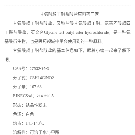
在线留言
甘氨酸叔丁酯盐酸盐原料药厂家
甘氨酸叔丁酯盐酸盐
，又称盐酸甘氨酸叔丁酯、氨基乙酸叔四
丁酯盐酸盐，英文名
Glycine tert butyl ester hydrochloride
，是一种氨
基酸衍生物，也是医药领域中常会使用到的一种原料。
甘氨酸叔丁酯盐酸盐
的基本信息如下，跟着小编一起来了解下
吧。
CAS
号：
27532-96-3
分子式：
C6H14ClNO2
分子量：
167.63
EINECS
号：
214-223-8
形态：结晶性粉末
色泽：白色
熔点：
141-143
℃
溶解性：可溶于水与甲醇