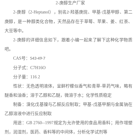
在线留言
2-
庚醇生产厂家
2-
庚醇
（
2-Heptanol
），别名
羟基庚烷、甲基
戊基甲醇、第二
2-
-
庚醇，是一种醇类化合物，天然品存在于草莓、苹果、姜、红茶、
大豆等中。
2-
庚醇
的详细信息如下，跟着小编一起来了解下这种化学物质
吧。
CAS
号：
543-49-7
分子式：
C7H16O
分子量：
116.2
性状：无色透明液体，呈鲜柠檬似香气和青草
-
草药气味，略有
醚香和油香；溶于乙醇和乙醚，微溶于水；化学性质稳定
制备：溴化戊基镍与乙醛反应制取；甲基
-
戊基甲酮与金属钠在
乙醇溶液中进行反应制取
用途：
GB 2760--1997
规定为允许使用的食品用香料；用作增塑
剂，润湿剂，医药、香料等的中间体，分析化学试剂等