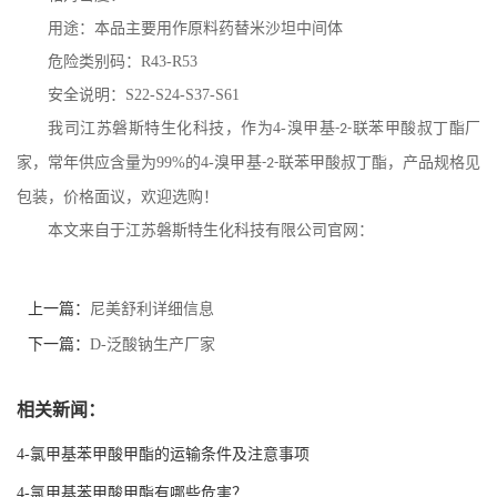
用途：本品主要用作原料药替米沙坦中间体
危险类别码：
R43-R53
安全说明：
S22-S24-S37-S61
我司江苏磐斯特生化科技，作为
4-
溴甲基
联苯甲酸叔丁酯
厂
-2-
家，常年供应含量为
99%
的
4-
溴甲基
联苯甲酸叔丁酯
，产品规格见
-2-
包装，价格面议，欢迎选购！
本文来自于江苏磐斯特生化科技有限公司官网：
上一篇：
尼美舒利详细信息
下一篇：
D-泛酸钠生产厂家
相关新闻：
4-氯甲基苯甲酸甲酯的运输条件及注意事项
4-氯甲基苯甲酸甲酯有哪些危害？