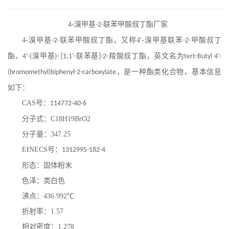
在线留言
4-
溴甲基
联苯甲酸叔丁酯
厂家
-2-
4-
溴甲基
联苯甲酸叔丁酯
，又称
4'-
溴甲基联苯
甲酸叔丁
-2-
-2-
酯、
溴甲基
联苯基
羧酸叔丁酯，英文名为
4'-(
)- [1,1'-
]-2-
tert-Butyl 4'-
，是一种酯类化合物，基本信息
(bromomethyl)biphenyl-2-carboxylate
如下：
CAS
号：
114772-40-6
分子式：
C18H19BrO2
分子量：
347.25
EINECS
号：
1312995-182-4
形态：固体粉末
色泽：类白色
沸点：
436.992
℃
折射率：
1.57
相对密度：
1.278