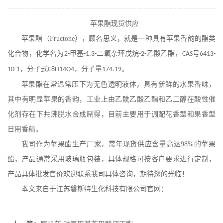
在线留言
苹果酯现货供应
苹果酯
（
Fructone
），顾名思义，就是一种具有苹果香韵的酯类
化合物，化学名为
甲基
二氧杂环戊烷
乙酸乙酯，
号
2-
-1,3-
-2-
CAS
6413-
，分子式
，分子量
。
10-1
C8H14O4
174.19
苹果酯
在常温常压下为无色透明液体，具有新鲜的水果香味，
其中有明显苹果的香韵，工业上由乙酰乙酸乙酯和乙二醇在酸性催
化剂存在下共沸脱水合成制得，目前主要用于调配花香型和果香型
日用香精。
我司作为
苹果酯
生产厂家，常年现货供应含量高达
98%
的
苹果
酯
，产品通常采用玻璃瓶包装，具体规格可按客户要求进行定制，
产品具体批发售价欢迎联系我司具体咨询，期待您的光临！
本文来自于江苏磐斯特生化科技有限公司官网：