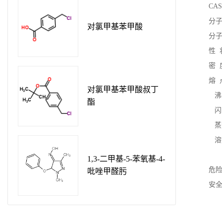
CAS 
分子式
对氯甲基苯甲酸
分子量
性 
密 度：
熔 点
对氯甲基苯甲酸叔丁
沸 点：
酯
闪 点
蒸气压：
溶解
于醇
1,3-二甲基-5-苯氧基-4-
危险类别
吡唑甲醛肟
安全说明