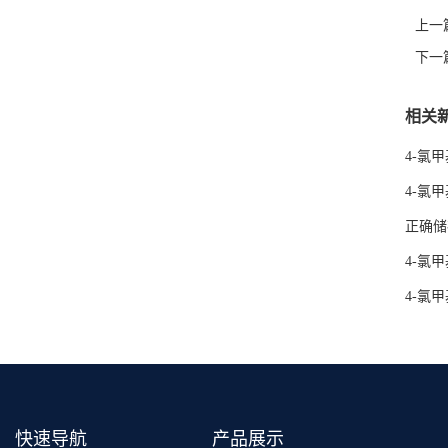
上一
下一
相关
4-氯
4-氯
正确储
4-氯
4-氯
快速导航
产品展示