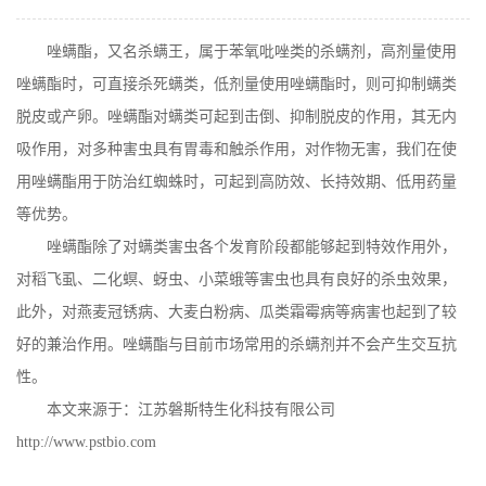
在线留言
唑螨酯，又名杀螨王，属于苯氧吡唑类的杀螨剂，高剂量使用
唑螨酯时，可直接杀死螨类，低剂量使用唑螨酯时，则可抑制螨类
脱皮或产卵。唑螨酯对螨类可起到击倒、抑制脱皮的作用，其无内
吸作用，对多种害虫具有胃毒和触杀作用，对作物无害，我们在使
用唑螨酯用于防治红蜘蛛时，可起到高防效、长持效期、低用药量
等优势。
唑螨酯除了对螨类害虫各个发育阶段都能够起到特效作用外，
对稻飞虱、二化螟、蚜虫、小菜蛾等害虫也具有良好的杀虫效果，
此外，对燕麦冠锈病、大麦白粉病、瓜类霜霉病等病害也起到了较
好的兼治作用。唑螨酯与目前市场常用的杀螨剂并不会产生交互抗
性。
本文来源于：江苏磐斯特生化科技有限公司
http://www.pstbio.com