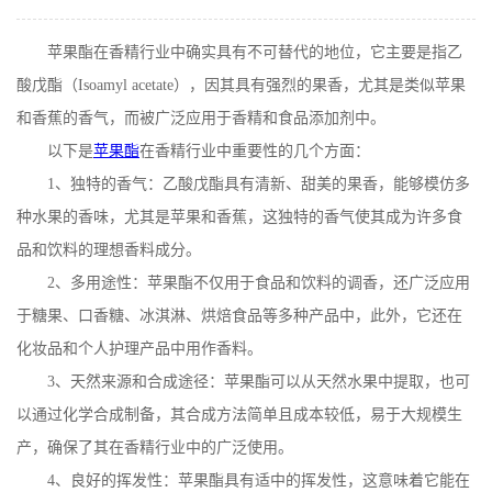
在线留言
苹果酯在香精行业中确实具有不可替代的地位，它主要是指乙
酸戊酯（
Isoamyl acetate
），因其具有强烈的果香，尤其是类似苹果
和香蕉的香气，而被广泛应用于香精和食品添加剂中。
以下是
苹果酯
在香精行业中重要性的几个方面：
1
、独特的香气：乙酸戊酯具有清新、甜美的果香，能够模仿多
种水果的香味，尤其是苹果和香蕉，这独特的香气使其成为许多食
品和饮料的理想香料成分。
2
、多用途性：苹果酯不仅用于食品和饮料的调香，还广泛应用
于糖果、口香糖、冰淇淋、烘焙食品等多种产品中，此外，它还在
化妆品和个人护理产品中用作香料。
3
、天然来源和合成途径：苹果酯可以从天然水果中提取，也可
以通过化学合成制备，其合成方法简单且成本较低，易于大规模生
产，确保了其在香精行业中的广泛使用。
4
、良好的挥发性：苹果酯具有适中的挥发性，这意味着它能在