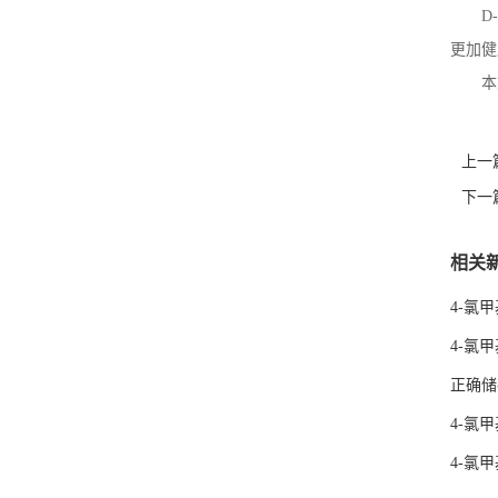
D-
更加健
本
上一
下一
相关
4-氯
4-氯
正确储
4-氯
4-氯