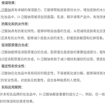
、保湿效果：
-
泛酸钠
具有卓越的保湿能力，它能够帮助皮肤锁住水分，增加皮肤的水
在化妆品中，
D-
泛酸钠常被添加到面霜、乳液、精华液等产品中，有效改
、抗氧化和抗炎作用：
-
泛酸钠具有抗氧化特性，能够抑制自由基的生成，从而减轻皮肤氧化应
它还具有抗炎作用，能够减少皮肤炎症的发生，舒缓皮肤敏感和红肿现象
、促进胶原蛋白合成：
-
泛酸钠能够促进胶原蛋白的合成，胶原蛋白是皮肤的重要组成部分，能
通过促进胶原蛋白的合成，
D-
泛酸钠有助于减少细纹和皱纹的出现，使皮
、稳定性和安全性：
-
泛酸钠在化妆品中具有较好的稳定性，不易被氧化或分解，能够保持其
它的安全性高，对皮肤无刺激性，适合各种肤质的人使用。
、实际应用案例：
许多知名品牌的化妆品中，
D-
泛酸钠都是重要的成分之一，例如，在一些
好的保湿和抗衰老效果。