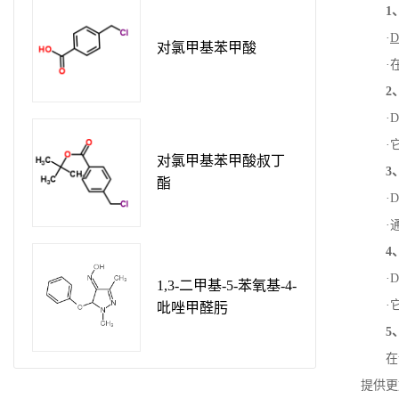
1
·
D
对氯甲基苯甲酸
·
2
·
D
·
对氯甲基苯甲酸叔丁
3
酯
·
D
·
4
·
D
1,3-二甲基-5-苯氧基-4-
·
吡唑甲醛肟
5
在
提供更