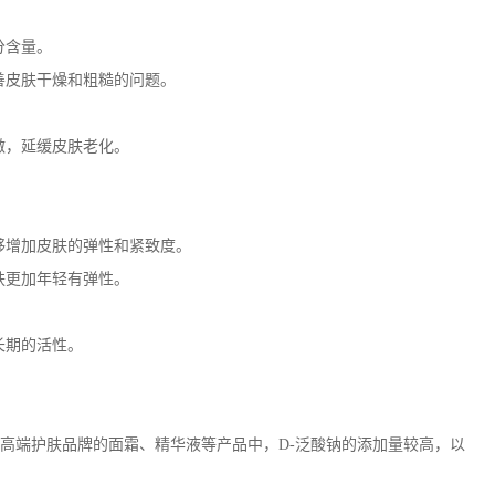
分含量。
善皮肤干燥和粗糙的问题。
激，延缓皮肤老化。
。
够增加皮肤的弹性和紧致度。
肤更加年轻有弹性。
长期的活性。
高端护肤品牌的面霜、精华液等产品中，
D-
泛酸钠的添加量较高，以