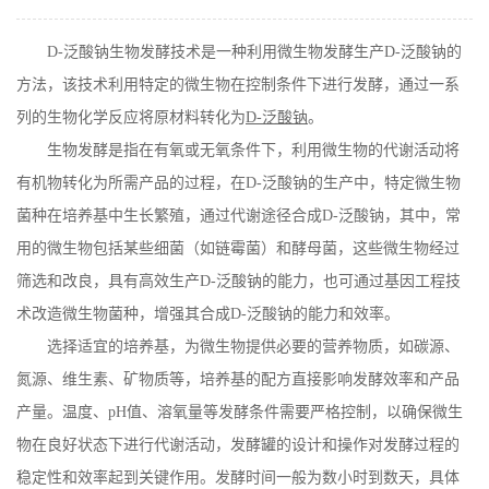
在线留言
D-
泛酸钠生物发酵技术是一种利用微生物发酵生产
D-
泛酸钠的
方法，该技术利用特定的微生物在控制条件下进行发酵，通过一系
列的生物化学反应将原材料转化为
D-
泛酸钠
。
生物发酵是指在有氧或无氧条件下，利用微生物的代谢活动将
有机物转化为所需产品的过程，在
D-
泛酸钠的生产中，特定微生物
菌种在培养基中生长繁殖，通过代谢途径合成
D-
泛酸钠，其中，常
用的微生物包括某些细菌（如链霉菌）和酵母菌，这些微生物经过
筛选和改良，具有高效生产
D-
泛酸钠的能力，也可通过基因工程技
术改造微生物菌种，增强其合成
D-
泛酸钠的能力和效率。
选择适宜的培养基，为微生物提供必要的营养物质，如碳源、
氮源、维生素、矿物质等，培养基的配方直接影响发酵效率和产品
产量。温度、
pH
值、溶氧量等发酵条件需要严格控制，以确保微生
物在良好状态下进行代谢活动，发酵罐的设计和操作对发酵过程的
稳定性和效率起到关键作用。发酵时间一般为数小时到数天，具体