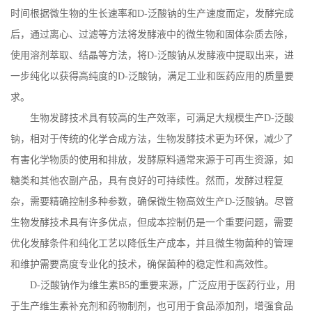
时间根据微生物的生长速率和
D-
泛酸钠的生产速度而定，发酵完成
后，通过离心、过滤等方法将发酵液中的微生物和固体杂质去除，
使用溶剂萃取、结晶等方法，将
D-
泛酸钠从发酵液中提取出来，进
一步纯化以获得高纯度的
D-
泛酸钠，满足工业和医药应用的质量要
求。
生物发酵技术具有较高的生产效率，可满足大规模生产
D-
泛酸
钠，相对于传统的化学合成方法，生物发酵技术更为环保，减少了
有害化学物质的使用和排放，发酵原料通常来源于可再生资源，如
糖类和其他农副产品，具有良好的可持续性。然而，发酵过程复
杂，需要精确控制多种参数，确保微生物高效生产
D-
泛酸钠。尽管
生物发酵技术具有许多优点，但成本控制仍是一个重要问题，需要
优化发酵条件和纯化工艺以降低生产成本，并且微生物菌种的管理
和维护需要高度专业化的技术，确保菌种的稳定性和高效性。
D-
泛酸钠作为维生素
B5
的重要来源，广泛应用于医药行业，用
于生产维生素补充剂和药物制剂，也可用于食品添加剂，增强食品