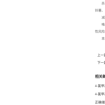
杀
铃薯、
减
咯
性风险
本
上一
下一
相关
4-氯
4-氯
正确储