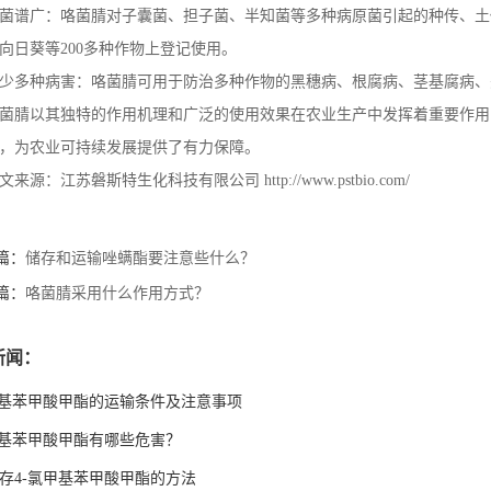
菌谱广：咯菌腈对子囊菌、担子菌、半知菌等多种病原菌引起的种传、土
向日葵等
200
多种作物上登记使用。
少多种病害：咯菌腈可用于防治多种作物的黑穗病、根腐病、茎基腐病、
菌腈以其独特的作用机理和广泛的使用效果在农业生产中发挥着重要作用
，为农业可持续发展提供了有力保障。
文来源：江苏磐斯特生化科技有限公司
http://www.pstbio.com/
篇：
储存和运输唑螨酯要注意些什么？
篇：
咯菌腈采用什么作用方式？
新闻：
甲基苯甲酸甲酯的运输条件及注意事项
甲基苯甲酸甲酯有哪些危害？
存4-氯甲基苯甲酸甲酯的方法