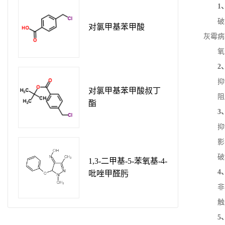
1
破
对氯甲基苯甲酸
灰霉病
氧
2
抑
对氯甲基苯甲酸叔丁
阻
酯
3
抑
影
破
1,3-二甲基-5-苯氧基-4-
4
吡唑甲醛肟
非
触
5