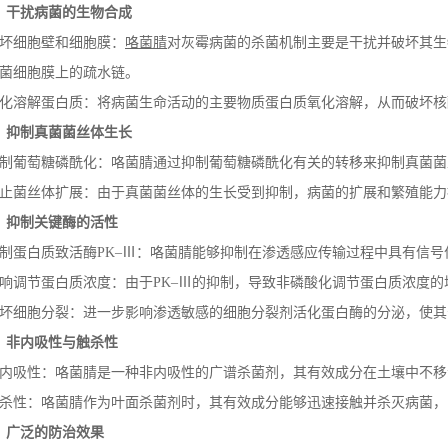
、干扰病菌的生物合成
坏细胞壁和细胞膜：
咯菌腈
对灰霉病菌的杀菌机制主要是干扰并破坏其生
菌细胞膜上的疏水链。
化溶解蛋白质：将病菌生命活动的主要物质蛋白质氧化溶解，从而破坏核
、抑制真菌菌丝体生长
制葡萄糖磷酰化：咯菌腈通过抑制葡萄糖磷酰化有关的转移来抑制真菌菌
止菌丝体扩展：由于真菌菌丝体的生长受到抑制，病菌的扩展和繁殖能力
、抑制关键酶的活性
制蛋白质致活酶
PK
–Ⅲ：咯菌腈能够抑制在渗透感应传输过程中具有信号
响调节蛋白质浓度：由于
PK
–Ⅲ的抑制，导致非磷酸化调节蛋白质浓度的
坏细胞分裂：进一步影响渗透敏感的细胞分裂剂活化蛋白酶的分泌，使其
、非内吸性与触杀性
内吸性：咯菌腈是一种非内吸性的广谱杀菌剂，其有效成分在土壤中不移
杀性：咯菌腈作为叶面杀菌剂时，其有效成分能够迅速接触并杀灭病菌，
、广泛的防治效果