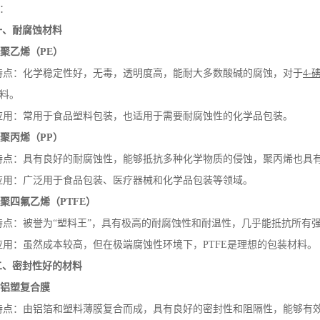
：
一、耐腐蚀材料
.
聚乙烯（
PE
）
特点：化学稳定性好，无毒，透明度高，能耐大多数酸碱的腐蚀，对于
4-
料。
应用：常用于食品塑料包装，也适用于需要耐腐蚀性的化学品包装。
.
聚丙烯（
PP
）
特点：具有良好的耐腐蚀性，能够抵抗多种化学物质的侵蚀，聚丙烯也具
应用：广泛用于食品包装、医疗器械和化学品包装等领域。
.
聚四氟乙烯（
PTFE
）
特点：被誉为“塑料王”，具有极高的耐腐蚀性和耐温性，几乎能抵抗所有
应用：虽然成本较高，但在极端腐蚀性环境下，
PTFE
是理想的包装材料。
二、密封性好的材料
.
铝塑复合膜
特点：由铝箔和塑料薄膜复合而成，具有良好的密封性和阻隔性，能够有