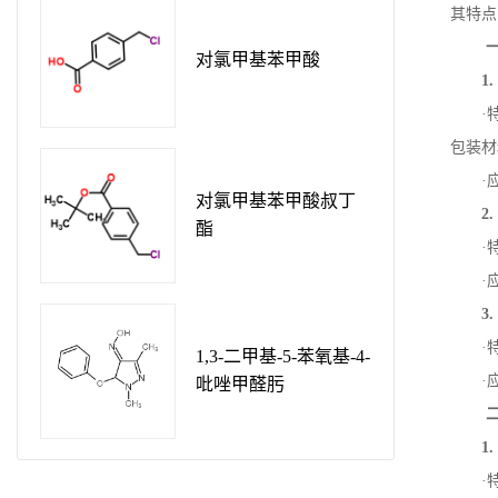
其特点
对氯甲基苯甲酸
1
·
包装材
·
对氯甲基苯甲酸叔丁
2
酯
·
·
3
·
1,3-二甲基-5-苯氧基-4-
·
吡唑甲醛肟
1
·