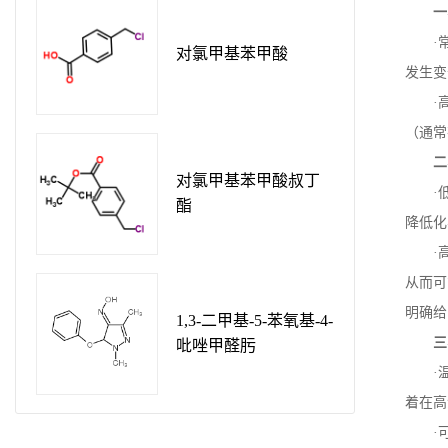
一
·
对氯甲基苯甲酸
发生变
·
（通常
二
对氯甲基苯甲酸叔丁
·
酯
降低化
·
从而可
明确给
1,3-二甲基-5-苯氧基-4-
三
吡唑甲醛肟
·
着在高
·