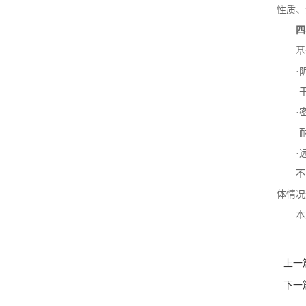
性质、
四
基
·
·
·
·
·
不
体情况
本
上一
下一