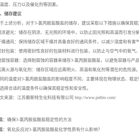
温度、压力以及催化剂等因素。
、储存建议
于上述分析，对于
3-
氯丙胺盐酸盐的储存，建议采取以下措施以确保其稳
阴凉避光：储存在阴凉、无光照的环境中，以防止因光照和高温而引发分
干燥通风：保持储存区域干燥并具备良好的通风条件，以减少湿度和有害
密封包装：使用密封性良好的包装材料进行包装，以防止与空气中的氧气
耐腐蚀容器：选择耐腐蚀的容器来储存
3-
氯丙胺盐酸盐，以避免容器与产
远离火源与氧化剂：储存区域应远离明火、高温和氧化剂等潜在的危险源
同的温度对
3-
氯丙胺盐酸盐的影响程度不同，主要体现在物理状态、稳定
选择合适的温度条件以确保其稳定性和安全性。
文来源：江苏磐斯特生化科技有限公司
http://www.pstbio.com/
篇：
确保3-氯丙胺盐酸盐稳定性的方法
篇：
氧化反应对3-氯丙胺盐酸盐化学性质有什么影响？