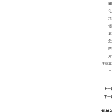
四
化
精
储
五
危
防
对
注意其
本
上一
下一
相关