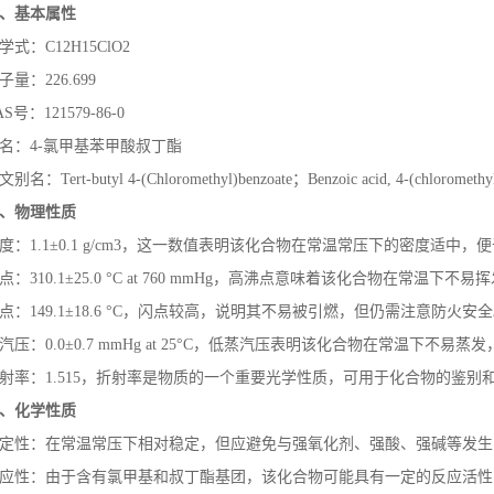
、基本属性
学式：
C12H15ClO2
子量：
226.699
AS
号：
121579-86-0
名：
4-
氯甲基苯甲酸叔丁酯
文别名：
Tert-butyl 4-(Chloromethyl)benzoate
；
Benzoic acid, 4-(chloromethyl
、物理性质
度：
1.1
±
0.1 g/cm
3，这一数值表明该化合物在常温常压下的密度适中，便
点：
310.1
±
25.0
°
C at 760 mmHg
，高沸点意味着该化合物在常温下不易挥
点：
149.1
±
18.6
°
C
，闪点较高，说明其不易被引燃，但仍需注意防火安全
汽压：
0.0
±
0.7 mmHg at 25
°
C
，低蒸汽压表明该化合物在常温下不易蒸发
射率：
1.515
，折射率是物质的一个重要光学性质，可用于化合物的鉴别
、化学性质
定性：在常温常压下相对稳定，但应避免与强氧化剂、强酸、强碱等发生
应性：由于含有氯甲基和叔丁酯基团，该化合物可能具有一定的反应活性