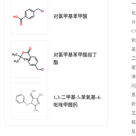
一
化
对氯甲基苯甲酸
分
C
别
英
对氯甲基苯甲酸叔丁
二
酯
密
沸
闪
蒸
1,3-二甲基-5-苯氧基-4-
折
吡唑甲醛肟
三
稳
反