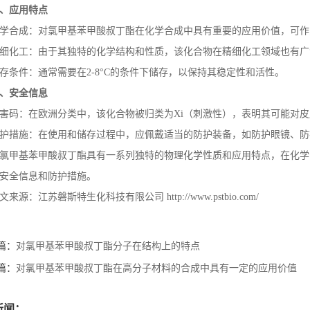
、应用特点
学合成：对氯甲基苯甲酸叔丁酯在化学合成中具有重要的应用价值，可作
细化工：由于其独特的化学结构和性质，该化合物在精细化工领域也有广
存条件：通常需要在
2-8
°
C
的条件下储存，以保持其稳定性和活性。
、安全信息
害码：在欧洲分类中，该化合物被归类为
Xi
（刺激性），表明其可能对皮
护措施：在使用和储存过程中，应佩戴适当的防护装备，如防护眼镜、防
氯甲基苯甲酸叔丁酯具有一系列独特的物理化学性质和应用特点，在化学
安全信息和防护措施。
文来源：江苏磐斯特生化科技有限公司
http://www.pstbio.com/
篇：
对氯甲基苯甲酸叔丁酯分子在结构上的特点
篇：
对氯甲基苯甲酸叔丁酯在高分子材料的合成中具有一定的应用价值
新闻：