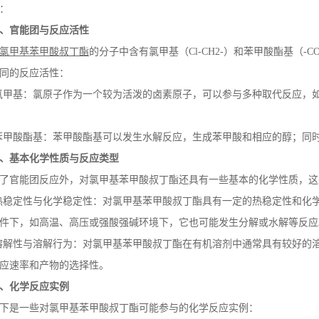
：
、官能团与反应活性
氯甲基苯甲酸叔丁酯
的分子中含有氯甲基（
Cl-CH2-
）和苯甲酸酯基（
-C
同的反应活性：
氯甲基：氯原子作为一个较为活泼的卤素原子，可以参与多种取代反应，
苯甲酸酯基：苯甲酸酯基可以发生水解反应，生成苯甲酸和相应的醇；同
、基本化学性质与反应类型
了官能团反应外，对氯甲基苯甲酸叔丁酯还具有一些基本的化学性质，这
热稳定性与化学稳定性：对氯甲基苯甲酸叔丁酯具有一定的热稳定性和化
件下，如高温、高压或强酸强碱环境下，它也可能发生分解或水解等反应
溶解性与溶解行为：对氯甲基苯甲酸叔丁酯在有机溶剂中通常具有较好的
应速率和产物的选择性。
、化学反应实例
下是一些对氯甲基苯甲酸叔丁酯可能参与的化学反应实例：