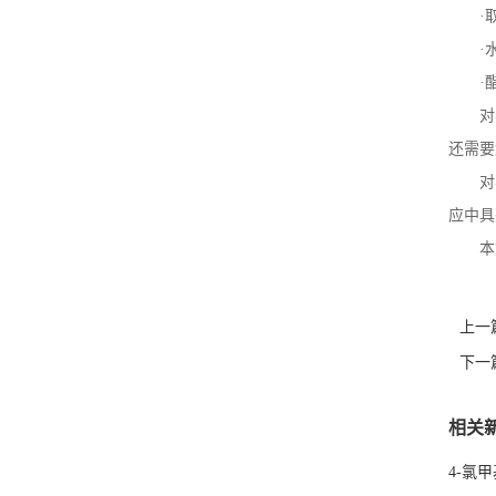
·
·
·
对
还需要
对
应中具
本
上一
下一
相关
4-氯