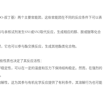
OO-
叔丁基）两个主要官能团，这些官能团在不同的反应条件下可以表
如与亲核试剂发生
SN1
或
SN2
取代反应，生成相应的醇、胺或醚等化合
时，它也可以参与酯交换反应，生成其他酯类化合物。
些性质也决定了其反应活性：
学稳定性，可以在一定的温度和压力下保持结构稳定。然而，在强烈的
。
溶解性，这为其参与有机化学反应提供了有利条件，其溶解行为也可能