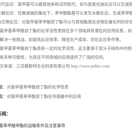
取代反应：氯甲基可以被其他亲核试剂取代，如与氢氧化钠反应可以生成
水解反应：在酸或碱的催化下，苯甲酸酯基可以发生水解反应，生成苯甲
酯交换反应：对氯甲基苯甲酸叔丁酯可以与其他酯类化合物在催化剂的存
氯甲基苯甲酸叔丁酯的化学活性使其在多个领域具有潜在的应用前景，如
解决一些挑战，如提高反应效率、降低生产成本、优化反应条件等。
氯甲基苯甲酸叔丁酯具有一定的化学活性，这主要源于其分子结构中的特
有多种可能性，为其在不同领域的应用提供了广阔的空间。
文来源：江苏磐斯特生化科技有限公司
http://www.pstbio.com/
篇：
对氯甲基苯甲酸叔丁酯的化学性质
篇：
对氯甲基苯甲酸叔丁酯在传感器中的应用
新闻：
甲基苯甲酸甲酯的运输条件及注意事项