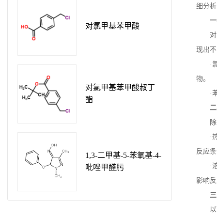
细分析
一
对氯甲基苯甲酸
对
现出不
·
物。
对氯甲基苯甲酸叔丁
·
酯
二
除
·
反应条
1,3-二甲基-5-苯氧基-4-
·
吡唑甲醛肟
影响反
三
以