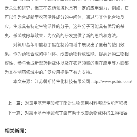
泛关注和研究，但其在农药领域也具有一定的应用潜力，例如，它
可以作为合成新型农药活性成分的中间体，通过与其他化合物反
应，生成具有特定生物活性的分子，这些分子可能具有优异的杀
虫、杀菌或除草效果，为农药的研发提供了新的思路和方法。
对氯甲基苯甲酸叔丁酯在制药领域中展现出了显著的使用效
果，作为药物合成的中间体、改善药物释放性能、提高药物生物相
容性、参与合成新型药物载体以及在农药领域的潜在应用等方面都
为其在制药领域中的广泛应用提供了有力支持。
本文来源：江苏磐斯特生化科技有限公司
http://www.pstbio.com/
上一篇：
对氯甲基苯甲酸叔丁酯对生物医用材料哪些性能有积极
地影响？
下一篇：
对氯甲基苯甲酸叔丁酯有助于改善药物载体的生物相容
性
相关新闻：