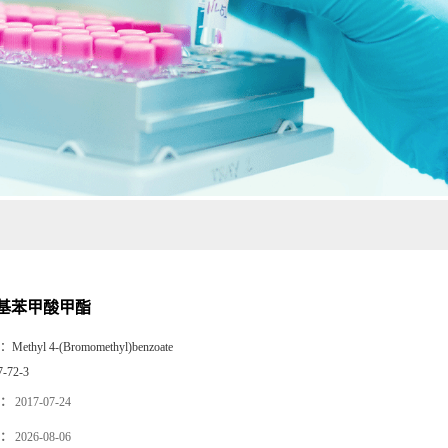
基苯甲酸甲酯
：
Methyl 4-(Bromomethyl)benzoate
7-72-3
：
2017-07-24
：
2026-08-06