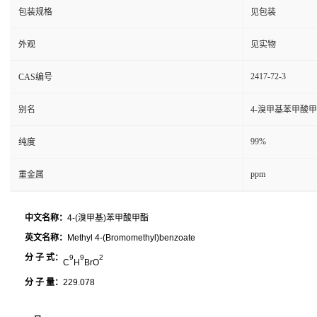
包装规格
见包装
外观
见实物
2417-72-3
CAS编号
别名
4-溴甲基苯甲酸甲
99%
纯度
ppm
重金属
中文名称：
4-(溴甲基)苯甲酸甲酯
英文名称：
Methyl 4-(Bromomethyl)benzoate
分 子 式：
9
9
2
C
H
BrO
分 子 量：
229.078