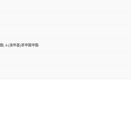
酯; 4-(溴甲基)苯甲酸甲酯