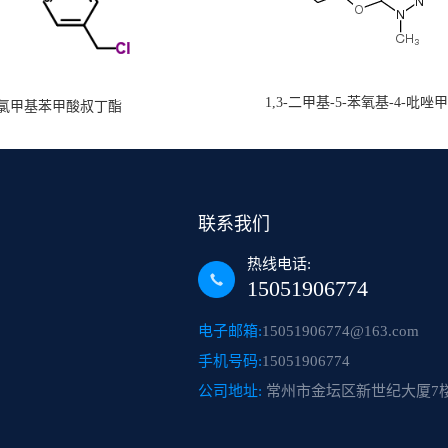
1,3-二甲基-5-苯氧基-4-吡唑
氯甲基苯甲酸叔丁酯
联系我们
热线电话:
15051906774
电子邮箱:
15051906774@163.com
手机号码:
15051906774
公司地址:
常州市金坛区新世纪大厦7