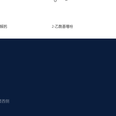
甲醛肟
2-乙酰基噻吩
楼西侧