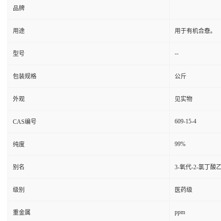
品牌
用途
用于有机合憃。
--
型号
包装规格
公斤
外观
见实物
609-15-4
CAS编号
99%
纯度
别名
3-氧代-2-氯丁酸
级别
医药级
ppm
重金属