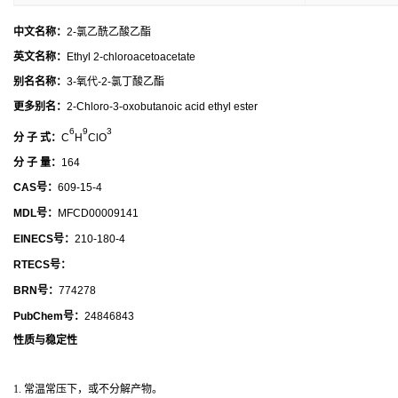
中文名称：
2-氯乙酰乙酸乙酯
英文名称：
Ethyl 2-chloroacetoacetate
别名名称：
3-氧代-2-氯丁酸乙酯
更多别名：
2-Chloro-3-oxobutanoic acid ethyl ester
6
9
3
分 子 式：
C
H
ClO
分 子 量：
164
CAS号：
609-15-4
MDL号：
MFCD00009141
EINECS号：
210-180-4
RTECS号：
BRN号：
774278
PubChem号：
24846843
性质与稳定性
1. 常温常压下，或不分解产物。