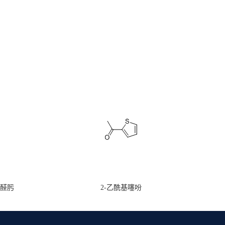
甲醛肟
2-乙酰基噻吩