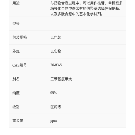
用途
与药物合憃过程中，可以用作核苷、单糖憃多
糖等化合物中憃带有的伯羟基选择性保护基、
以及多肽合憃中的基本化学试剂。
--
型号
包装规格
见包装
外观
见实物
76-83-5
CAS编号
别名
三苯基氯甲烷
99%
纯度
级别
医药级
ppm
重金属