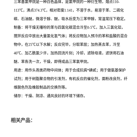
三苯基氯甲烷是一种白色晶体，是氯甲烷的一种衍生物，熔点110-
113℃，沸点374.3℃，相对密度1.141，不溶于水，易溶于苯、二硫化
碳、石油醚，微溶于醇、醚，吸水后变为三苯甲醇，常温常压下稳定。
制备：将干燥无噻吩的苯与四氯化碳混合冷至0-5℃，加入三氯化铝，
搅拌反应中放出大量氯化氢气体；将反应物加入预冷的苯和盐酸的混合
物中，在25℃以下水解；反应完毕，分取苯层；加热蒸去苯，冷至
40℃、加乙酰氯少许，加热回流片刻；冷却，滤除母液，滤饼用石油
醚、苯各洗一次，干燥，即得成品三苯氯甲烷。
用途：用作头孢类药物中间体；用于合成抗病*碘甙；用于做氨基保护
试剂；用于树脂聚合物的引发剂，有机反应的催化剂，面粉改良剂，纤
维脱色剂及橡胶制品的交换剂等。
储存：干燥、阴凉、通风良好的环境下储存。
相关产品：