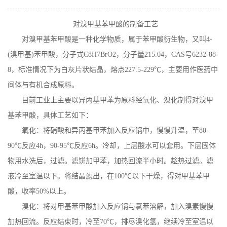
在线留言
对溴甲基苯甲酸的制备工艺
对溴甲基苯甲酸是一种化学物质，属于苯甲酸衍生物，又叫
4-
(
溴甲基
)
苯甲酸，分子式
C8H7BrO2
，分子量
215.04
，
CAS
号
6232-88-
8
，标准情况下为白灰片状结晶，熔点
227.5-229
℃
，主要用作医药中
间体与有机合成原料。
目前工业上主要以异丙基甲苯为原料经氧化、溴化制得对溴甲
基苯甲酸，具体工艺如下：
氧化：将硝酸和异丙基甲苯加入反应锅中，慢慢升温，至
80-
90
℃
反应
4h
，
90-95
℃
反应
6h
。冷却，上层酸水可以套用。下层固体
物用水洗后，过滤。滤饼加甲苯，加热回流半小时。趁热过滤。滤
液冷至室温以下。将结晶滤出，在
100
℃
以下干燥，得对甲基苯甲
酸，收率
50%
以上。
溴化：将对甲基苯甲酸加入反应锅与氯苯溶解，加入溴素慢慢
加热回流。反应结束时，冷至
70
℃
，排尽溴化氢，继续冷至室温以