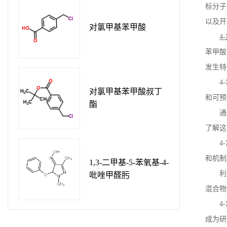
标分子
以及开
对氯甲基苯甲酸
4-
苯甲酸
发生特
4-
对氯甲基苯甲酸叔丁
和可预
酯
通
了解这
4-
和机制
1,3-二甲基-5-苯氧基-4-
利
吡唑甲醛肟
混合物
4-
成为研