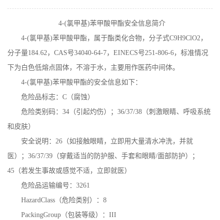
在线留言
4-(
氯甲基
)
苯甲酸甲酯安全信息简介
4-(
氯甲基
)
苯甲酸甲酯，属于酯类化合物，分子式
C9H9ClO2
，
分子量
184.62
，
CAS
号
34040-64-7
，
EINECS
号
251-806-6
，标准情况
下为白色低熔点固体，不溶于水，主要用作医药中间体。
4-(
氯甲基
)
苯甲酸甲酯的安全信息如下：
危险品标志：
C
（腐蚀）
危险类别码：
34
（引起灼伤）；
36/37/38
（刺激眼睛、呼吸系统
和皮肤）
安全说明：
26
（如接触眼睛，立即用大量清水冲洗，并就
医）；
36/37/39
（穿戴适当的防护服、手套和眼睛
/
面部防护）；
45
（若发生事故或感觉不适，立即就医）
危险品运输编号：
3261
HazardClass
（危险类别）：
8
PackingGroup
（包装等级）：
III