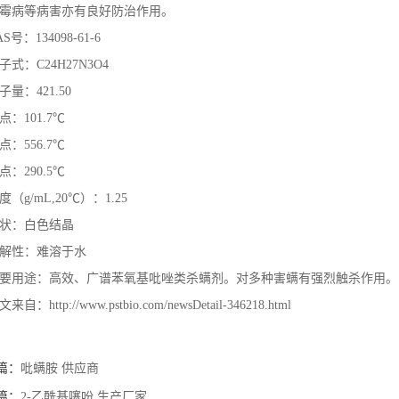
霉病等病害亦有良好防治作用。
AS号：134098-61-6
子式：C24H27N3O4
子量：421.50
点：101.7℃
点：556.7℃
点：290.5℃
度（g/mL,20℃）：1.25
状：白色结晶
解性：难溶于水
要用途：高效、广谱苯氧基吡唑类杀螨剂。对多种害螨有强烈触杀作用。
来自：http://www.pstbio.com/newsDetail-346218.html
篇：
吡螨胺 供应商
篇：
2-乙酰基噻吩 生产厂家