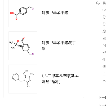
病、霜
C
对氯甲基苯甲酸
分
分
熔
沸
对氯甲基苯甲酸叔丁
闪
酯
密
性
溶
主
1,3-二甲基-5-苯氧基-4-
本文
吡唑甲醛肟
上一
下一