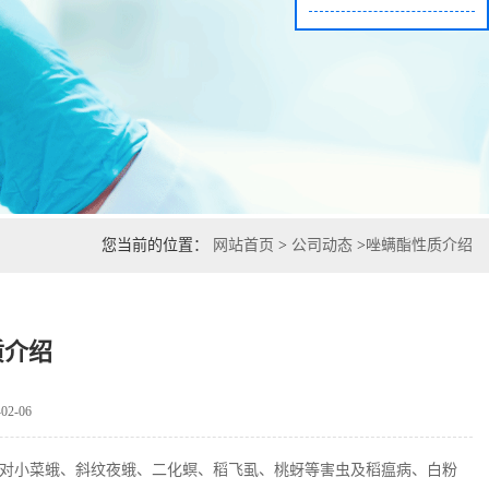
您当前的位置：
网站首页
>
公司动态
>
唑螨酯性质介绍
质介绍
2-06
对小菜蛾、斜纹夜蛾、二化螟、稻飞虱、桃蚜等害虫及稻瘟病、白粉