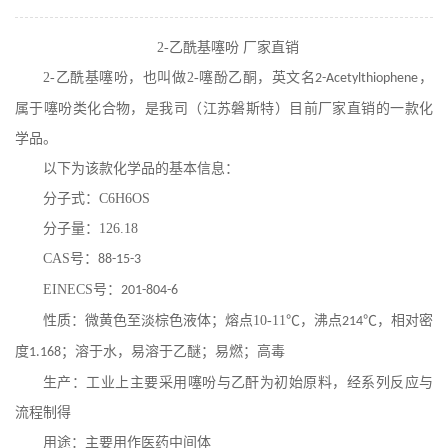
在线留言
2-
乙酰基噻吩 厂家直销
2-
乙酰基噻吩
，也叫做
2-
噻酚乙酮，英文名
，
2-Acetylthiophene
属于
噻吩
类化合物，是我司（江苏磐斯特）目前厂家直销的一款化
学品。
以下为该款化学品的基本信息：
分子式：
C6H6OS
分子量：
126.18
CAS
号：
88-15-3
EINECS
号：
201-804-6
性质：微黄色至淡棕色液体；熔点
10-11
℃，沸点
℃，相对密
214
度
；溶于水，易溶于乙醚；易燃；高毒
1.168
生产：工业上主要采用噻吩与乙酐为初始原料，经系列反应与
流程制得
用途：主要用作医药中间体