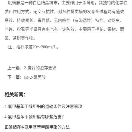
在线留言
吡螨胺是一种白色结晶粉末，主要作用于杀螨剂，其独特的化学性
质和作用方式，无交互抗性，对各种螨类螨的发育全过程均有速效
高效、持效期长、毒性低、无内吸性（有渗透性）特性。对蚜虫、
叶蝉、粉虱等半翅目害虫也有一定防效，主要用于棉花、果树、蔬
菜、茶树等作物。
注：推荐浓度20～200mg/L。
上一篇：
2-庚醇的贮存要求
下一篇：
(s)-2-氯丙酸
相关新闻：
4-氯甲基苯甲酸甲酯的运输条件及注意事项
4-氯甲基苯甲酸甲酯有哪些危害？
正确储存4-氯甲基苯甲酸甲酯的方法