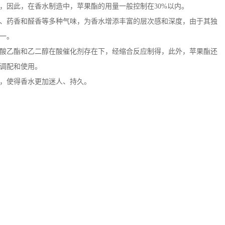
，因此，在香水制造中，苹果酯的用量一般控制在
30%
以内。
、药香和醛香等多种气味，为香水增添丰富的层次感和深度，由于其独
一。
酸乙酯和乙二醇在酸催化剂存在下，经缩合反应制得，此外，苹果酯还
调配和使用。
，使得香水更加迷人、持久。