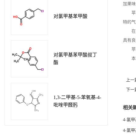
加果味
苹
对氯甲基苯甲酸
特的气
在
具有良
苹
对氯甲基苯甲酸叔丁
本
酯
上一
下一
1,3-二甲基-5-苯氧基-4-
吡唑甲醛肟
相关
4-氯
4-氯