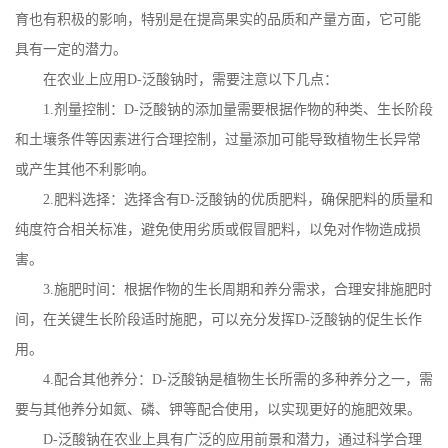
育也有积极的影响，特别是在提高果实的品质和产量方面，它可能
具有一定的潜力。
在农业上应用
D-
泛酸钠时，需要注意以下几点：
1.
剂量控制：
D-
泛酸钠的添加量需要根据作物的种类、生长阶段
和土壤条件等因素进行合理控制，过量添加可能导致植物生长异常
或产生其他不利影响。
2.
肥料选择：选择含有
D-
泛酸钠的优质肥料，确保肥料的质量和
纯度符合相关标准，避免使用劣质或假冒肥料，以免对作物造成损
害。
3.
施肥时间：根据作物的生长周期和养分需求，合理安排施肥时
间，在关键生长阶段适时施肥，可以充分发挥
D-
泛酸钠的促生长作
用。
4.
配合其他养分：
D-
泛酸钠是植物生长所需的多种养分之一，需
要与其他养分如氮、磷、钾等配合使用，以实现更好的施肥效果。
D-
泛酸钠在农业上具有广泛的应用前景和潜力，通过科学合理