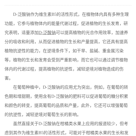
在线留言
D-
泛酸钠作为维生素
B5
的活性形式，在植物体内具有多种生理
功能，它参与植物体内的能量代谢过程，促进植物的生长发育，研
究表明，适量添加
D-
泛酸钠
可以提高植物的光合作用效率，加速养
分的吸收和利用，从而促进植物的生长和产量提高，它还具有提高
植物抗逆性的能力，在逆境条件下，如干旱、盐碱、重金属污染
等，植物的生长和发育会受到严重影响，而它也可以通过调节植物
体内的代谢过程，提高植物的抗逆性，减轻逆境对植物造成的伤
害。
在葡萄种植中，
D-
泛酸钠的应用尤为突出，例如，在葡萄的转
色期和增甜期，使用含有
D-
泛酸钠的肥料可以促进葡萄的糖分积累
和颜色的转变，提高葡萄的品质和产量，此外，它还可以增强葡萄
的抗逆性，减轻逆境对葡萄生长的影响。
虽然直接关于
D-
泛酸钠在柑橘类水果上应用的报道较少，但考
虑到其作为维生素
B5
的活性形式，可能对于柑橘类水果的生长和发