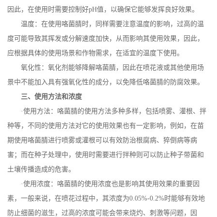
因此，在使用时需要控制好
pH
值，以确保它能够发挥良好效果。
温度：在使用咯菌腈时，同样需要注意温度的影响，过高的温
度可能导致其挥发或分解速度加快，从而影响其使用效果，因此，
应根据具体的使用场景和作物需求，在适宜的温度下使用。
氧化性：氧化剂能够降解咯菌腈，因此在喷花液或其他使用场
景中不能加入具有强氧化性的成分，以免降低咯菌腈的防腐效果。
三、使用方法和浓度
·使用方法：咯菌腈的使用方法多种多样，包括喷雾、灌根、拌
种等，不同的使用方法对它的使用效果也有一定影响，例如，在苗
期使用咯菌腈进行喷雾或灌根可以有效防治根腐病、猝倒病等病
害；而在种子处理中，使用时需要进行拌种则可以防止种子带菌和
土壤传播造成的危害。
·使用浓度：咯菌腈的使用浓度也是影响其使用效果的重要因
素，一般来说，在喷花过程中，其浓度为
0.05%-0.2%
时能够有效地
防止细菌的滋生，过高的浓度可能会带来烧灼、刺激等问题，因