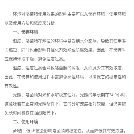
在线留言
环境对咯菌腈使用效果的影响主要可以从储存环境、使用环境
以及使用方法和浓度来分析。
一、储存环境
湿度：
咯菌腈
在潮湿的环境中易受到水分影响，导致其使用寿
命缩短，同时也会影响其催化剂效能或防腐效果。因此，在储存时
应保持环境干燥，避免湿度过高。
温度：温度过高会导致咯菌腈的挥发，从而减少其有效浓度，
因此，在储存和使用过程中需避免高温环境，以确保它的稳定性和
有效性。
光照：咯菌腈对光和水解稳定性好，光照的半衰期在
24.9
小时，
这意味着在正常的光照条件下，它的分解速度相对较慢，但仍需避
免长时间暴露在强烈阳光下。
二、使用环境
pH
值：低
pH
值会影响咯菌腈的稳定性，从而降低其有效浓度，