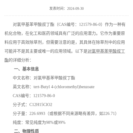
在线留言
发表时间：2024-09-30
对氯甲基苯甲酸叔丁酯（
CAS
编号：
121579-86-0
）作为一种有
机化合物，在化工和医药领域具有广泛的应用潜力。它作为重要原
料应用于高效除草剂，但需要注意的是，其具体在除草剂中的应用
可能并不是其主要或唯一的应用领域。以下是
对氯甲基苯甲酸叔丁
酯
的详细分析：
一、基本信息
中文名称：对氯甲基苯甲酸叔丁酯
英文名称：
tert-Butyl 4-(chloromethyl)benzoate
CAS
编号：
121579-86-0
分子式：
C12H15ClO2
分子量：
226.6993
（或根据不同来源略有差异，如
226.71
）
纯度：常见纯度为
98%
或
99%
二、物理性质