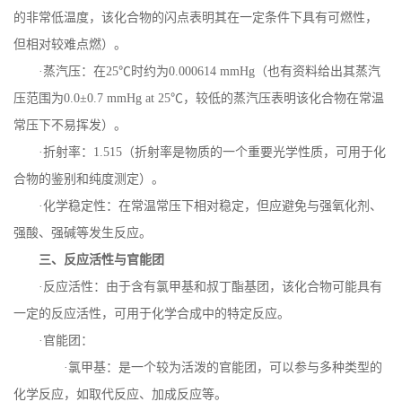
的非常低温度，该化合物的闪点表明其在一定条件下具有可燃性，
但相对较难点燃）。
·蒸汽压：在
25
℃时约为
0.000614 mmHg
（也有资料给出其蒸汽
压范围为
0.0
±
0.7 mmHg at 25
℃，较低的蒸汽压表明该化合物在常温
常压下不易挥发）。
·折射率：
1.515
（折射率是物质的一个重要光学性质，可用于化
合物的鉴别和纯度测定）。
·化学稳定性：在常温常压下相对稳定，但应避免与强氧化剂、
强酸、强碱等发生反应。
三、反应活性与官能团
·反应活性：由于含有氯甲基和叔丁酯基团，该化合物可能具有
一定的反应活性，可用于化学合成中的特定反应。
·官能团：
·氯甲基：是一个较为活泼的官能团，可以参与多种类型的
化学反应，如取代反应、加成反应等。