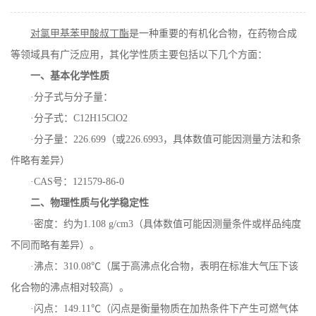
在线留言
对氯甲基苯甲酸叔丁酯
是一种重要的有机化合物，在药物合成
等领域具有广泛应用，其化学性质主要包括以下几个方面：
一、基本化学性质
·分子式与分子量：
·分子式：
C12H15ClO2
·分子量：
226.699
（或
226.6993
，具体数值可能因测量方法和条
件略有差异）
·
CAS
号：
121579-86-0
二、物理性质与化学稳定性
·密度：约为
1.108 g/cm
3（具体数值可能因测量条件或样品纯度
不同而略有差异）。
·沸点：
310.08
℃（属于高沸点化合物，表明在标准大气压下该
化合物的沸点相对较高）。
·闪点：
149.11
℃（闪点是衡量物质在加热条件下产生可燃气体