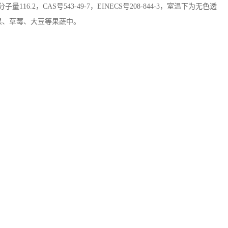
分子量
116.2
，
CAS
号
543-49-7
，
EINECS
号
208-844-3
，室温下为无色透
果、草莓、大豆等果蔬中。