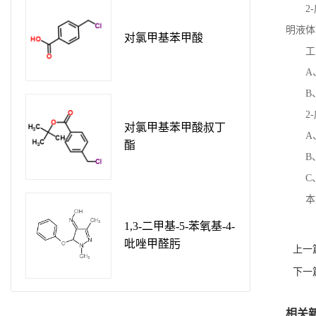
2-
明液体
对氯甲基苯甲酸
工
A
B
2-
对氯甲基苯甲酸叔丁
A
酯
B
C
本
1,3-二甲基-5-苯氧基-4-
吡唑甲醛肟
上一
下一
相关