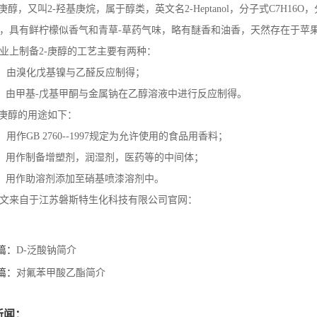
庚醇，又叫
2-
羟基庚烷，属于醇类，英文名
2-Heptanol
，分子式
C7H16O
，
，具有鲜柠檬似香气和青草
-
草药气味，略有醚香和油香，天然存在于苹
业上制备
2-
庚醇的工艺主要有两种：
、由溴化戊基镍与乙醛反应制得；
、由甲基
-
戊基甲酮与金属钠在乙醇溶液中进行反应制得。
庚醇的用途如下：
、用作
GB 2760--1997
规定为允许使用的食品用香料；
、用作制备增塑剂，润湿剂，医药等的中间体；
、用作助溶剂添加至硝基喷漆溶剂中。
文来自于江苏磐斯特生化科技有限公司官网：
篇：
D-泛酸钠简介
篇：
对氟苯甲酸乙酯简介
新闻：