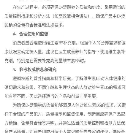
在生产过程中，必须确保
D-
泛酸钠的质量和纯度，采用适当的
质量控制措施和分析方法（如高效液相色谱法），确保产品中
D-
泛
酸钠的含量符合标准和法规要求。
4
、合理使用和监督
消费者应合理使用维生素
B5
补充剂，根据个人的营养需求和健
康状况来确定摄入量，建议在医生或营养师的指导下使用维生素补
充剂，特别是在需要补充高剂量维生素
B5
时。
5
、参考权威信息和研究
遵循权威的营养指南和科学研究，了解维生素
B5
对人体健康的
确切需求和效果，不同年龄和生理状态的人群对维生素
B5
的需求可
能有所不同，因此选择适当的产品和剂量非常重要。
为确保
D-
泛酸钠的含量能够满足人体对维生素
B5
的需求，关键
在于合理的产品配方、质量控制和监督使用，制造商应确保产品配
方精确，含量符合标签声明，并通过适当的质量控制和检测方法保
证产品质量，消费者则应根据个人需求和营养专家的建议，选择合