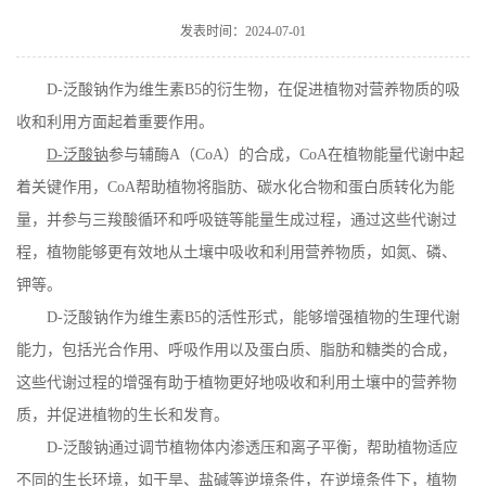
在线留言
发表时间：2024-07-01
D-
泛酸钠作为维生素
B5
的衍生物，在促进植物对营养物质的吸
收和利用方面起着重要作用。
D-
泛酸钠
参与辅酶
A
（
CoA
）的合成，
CoA
在植物能量代谢中起
着关键作用，
CoA
帮助植物将脂肪、碳水化合物和蛋白质转化为能
量，并参与三羧酸循环和呼吸链等能量生成过程，通过这些代谢过
程，植物能够更有效地从土壤中吸收和利用营养物质，如氮、磷、
钾等。
D-
泛酸钠作为维生素
B5
的活性形式，能够增强植物的生理代谢
能力，包括光合作用、呼吸作用以及蛋白质、脂肪和糖类的合成，
这些代谢过程的增强有助于植物更好地吸收和利用土壤中的营养物
质，并促进植物的生长和发育。
D-
泛酸钠通过调节植物体内渗透压和离子平衡，帮助植物适应
不同的生长环境，如干旱、盐碱等逆境条件，在逆境条件下，植物